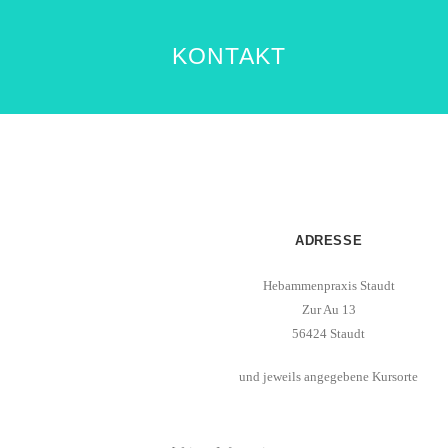
KONTAKT
ADRESSE
Hebammenpraxis Staudt
Zur Au 13
56424 Staudt
und jeweils angegebene Kursorte