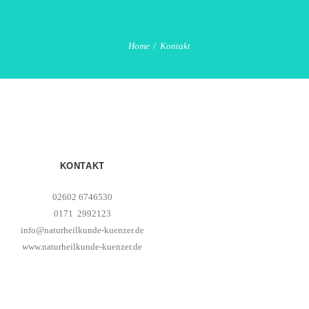
Home
Kontakt
KONTAKT
02602 6746530
0171 2992123
info@naturheilkunde-kuenzer.de
www.naturheilkunde-kuenzer.de