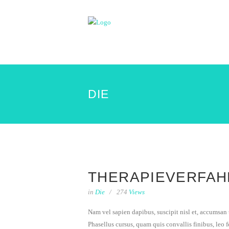
DIE
THERAPIEVERFA
in
Die
274
Views
Nam vel sapien dapibus, suscipit nisl et, accumsan
Phasellus cursus, quam quis convallis finibus, leo 