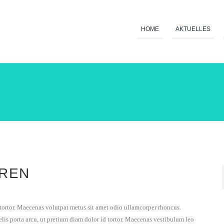
HOME
AKTUELLES
HREN
 tortor. Maecenas volutpat metus sit amet odio ullamcorper rhoncus.
felis porta arcu, ut pretium diam dolor id tortor. Maecenas vestibulum leo