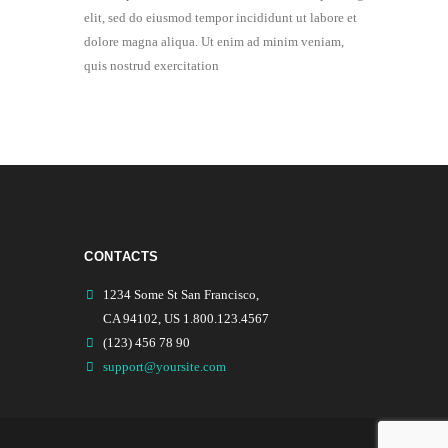
elit, sed do eiusmod tempor incididunt ut labore et
dolore magna aliqua. Ut enim ad minim veniam,
quis nostrud exercitation
CONTACTS
1234 Some St San Francisco,
CA 94102, US 1.800.123.4567
(123) 456 78 90
support@yoursite.com